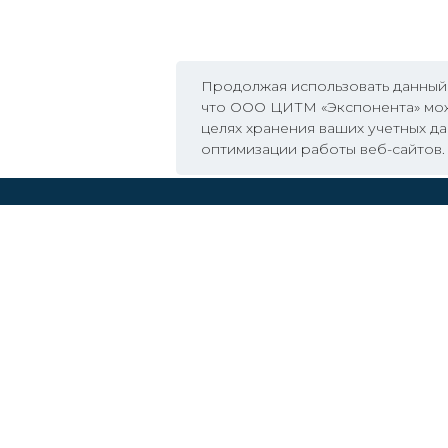
Продолжая использовать данный в
что ООО ЦИТМ «Экспонента» м
целях хранения ваших учетных д
оптимизации работы веб-сайтов.
и и новости
Авиастроение
ары и семинары
Автомобилестроение
айшие тренинги
Электропривод
кты
Электроэнергетика
Навигация
e
Радиосвязь
РИТМ
Радиолокация