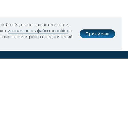
еб-сайт, вы соглашаетесь с тем,
ожет
использовать файлы «cookie»
в
Принимаю
анных, параметров и предпочтений,
info@exponenta.ru
+7 (495) 009 65 85
117418 г. Москва, Нахимовский проспект, 51