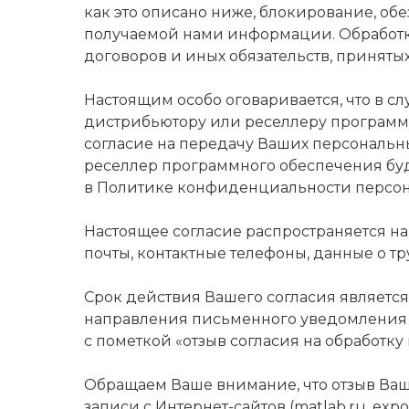
как это описано ниже, блокирование, о
получаемой нами информации. Обработка
договоров и иных обязательств, приняты
Настоящим особо оговаривается, что в 
дистрибьютору или реселлеру программн
согласие на передачу Ваших персональны
реселлер программного обеспечения буд
в Политике конфиденциальности персон
Настоящее согласие распространяется н
почты, контактные телефоны, данные о т
Срок действия Вашего согласия является
направления письменного уведомления на а
с пометкой «отзыв согласия на обработку
Обращаем Ваше внимание, что отзыв Ваш
записи с Интернет-сайтов (matlab.ru, ex