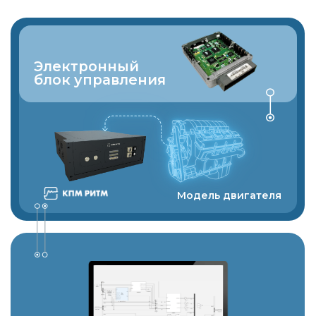
Интеграционный
стенд
электрооборудования
автомобиля
Стенд предназначен для
тестирования и отладки
взаимодействия блоков управления
в бортовой информационной сети
транспортного средства. Комплекс
полунатурного моделирования
имитирует работу датчиков и органов
управления автомобилем, а также
является системой сбора данных.
ЭБУ 1
ЭБУ 2