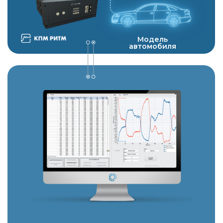
Решаемые задачи:
Калибровка и доработка
алгоритмов при проведении
испытаний
Проверка алгоритмов
управления агрегатами
автомобиля без целевого
контроллера
Отладка отдельных функций
алгоритмов в режиме bypass
Доработка требований
к целевому контроллеру
Система сбора данных при
проведении натурных испытаний