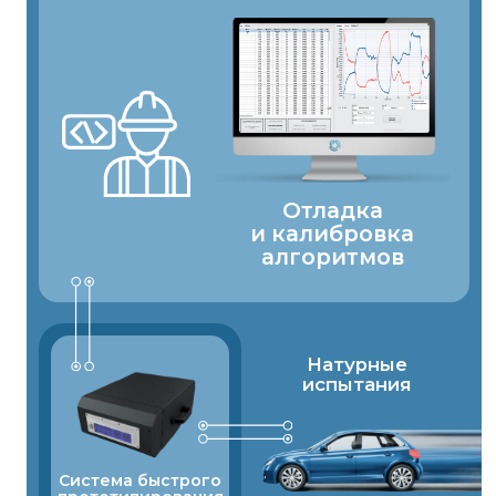
Автоматизация тестирования
Ключевые
особенности
КПМ РИТМ
Система калибровки
ЭБУ в составе
нагрузочного стенда