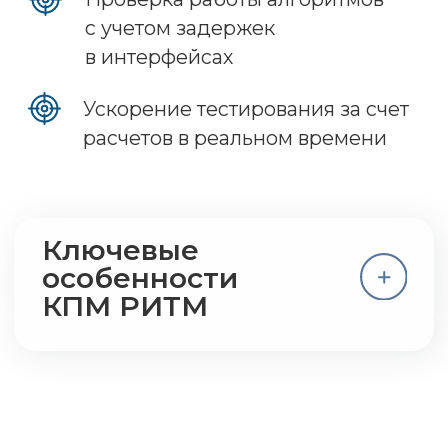
Отчет о тестировании
Решаемые задачи:
Выявление нарушения обмена
данными между блоками
управления
Проверка работоспособности
систем при интеграции нового
ПО
Проверка состояния
информационных шин при
штатных и аварийных режимах
работы ЭБУ
Ключевые