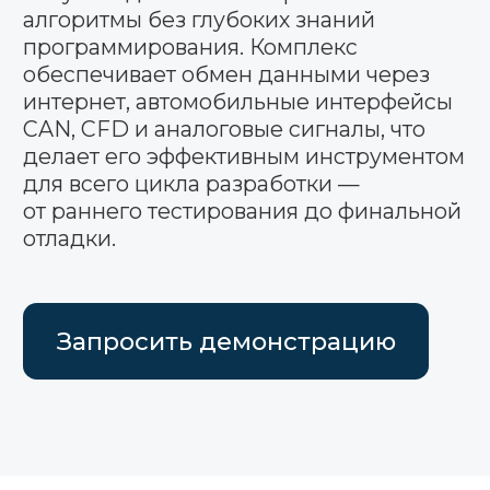
Модель двигателя
Модель объекта
управления в Engee
Решаемые задачи:
Обнаружение проблем
взаимодействия исполняемого