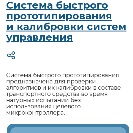
Отчет
о результатах
испытаний
Решаемые задачи:
Обновление функционала
стенда
Добавление новых датчиков
и интерфейсов
Управление исполнительными
устройствами
Управление инверторами
электродвигателей
Доработка системы
безопасности стенда