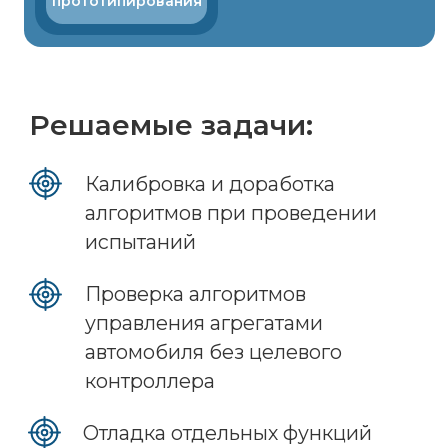
Система калибровки ЭБУ интегрируется
с оборудованием стенда и ЭБУ
исследуемого объекта и осуществляет
автоматизацию процесса настройки ПО.
Алгоритмы тестирования и калибровки
создаются в виде моделей Engee,
загружаются на комплекс полунатурного
тестирования и взаимодействуют
с оборудованием посредством
промышленных интерфейсов.
Система
управления
стендом
Электронный
блок управления
Нагрузочный
стенд c калибруемым
агрегатом
Система