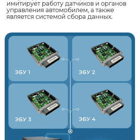
микроконтроллера.
Отладка
и калибровка
алгоритмов
Натурные
испытания
Система быстрого
прототипирования