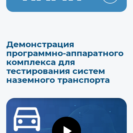
позволяет безопасно проверять
алгоритмы управления и блоки
в условиях, максимально
приближенных к реальным.
Благодаря среде Engee разработчики
могут создавать и тестировать
алгоритмы без глубоких знаний
программирования. Комплекс
обеспечивает обмен данными через
интернет, автомобильные интерфейсы
CAN, CFD и аналоговые сигналы, что
делает его эффективным инструментом
для всего цикла разработки —
от раннего тестирования до финальной
отладки.
Запросить демонстрацию