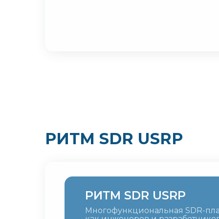
РИТМ SDR USRP
РИТМ SDR USRP
Многофункциональная SDR-плат
как инженеров и разработчиков