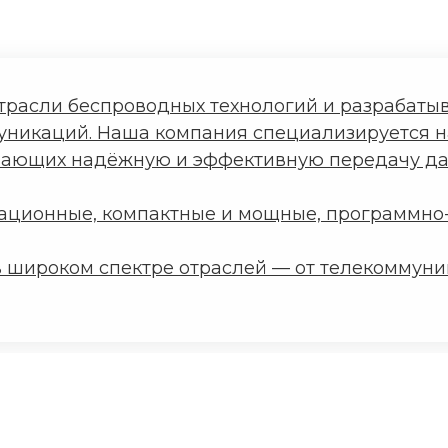
отрасли беспроводных технологий и разрабаты
уникаций. Наша компания специализируется 
вающих надёжную и эффективную передачу дан
овационные, компактные и мощные, программ
в широком спектре отраслей — от телекоммун