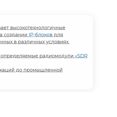
вает высокотехнологичные
на создании
IP-блоков
для
ных в различных условиях.
но-определяемые радиомодули
«SDR
икаций до промышленной