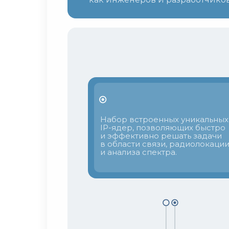
Набор встроенных уникальных
IP-ядер, позволяющих быстро
и эффективно решать задачи
в области связи, радиолокаци
и анализа спектра.