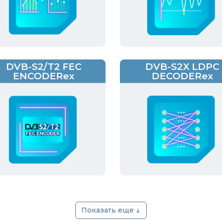
DVB-S2/T2 FEC
DVB-S2X LDPC
ENCODERex
DECODERex
Показать еще