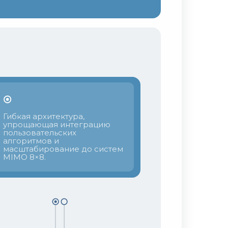
Гибкая архитектура,
упрощающая интеграцию
пользовательских
алгоритмов и
масштабирование до систем
MIMO 8×8.