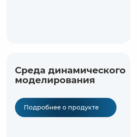
Запись
вебинара
Скачать
презентацию
Регистрация в Engee
Дополнительные