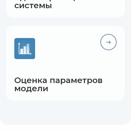
Спикер
Светлана Порсева
Инженер ЦИТМ Экспонента
по системам управления
Получила степень магистра
по специальности «Мехатроника
и робототехника» в МГТУ им. Н.Э.
Баумана