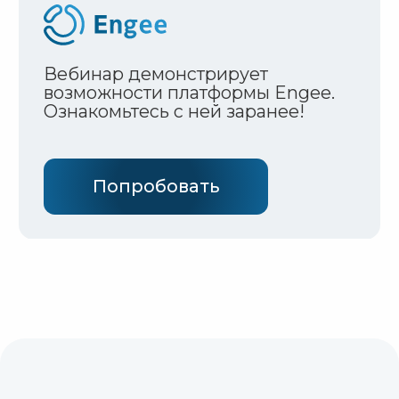
Перед вами стоит задача разработать
систему управления, но вы не знаете
с чего начать?
На вебинаре покажем основные
инструменты разработки систем
автоматического управления в Engee.
Разберём как в рамках одной среды
собрать модель объекта управления
и разработать регулятор.
План вебинара
Описание объекта
управления кодом
и в модели
Подбор параметров
по экспериментальным
данным