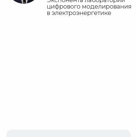
Вебинар демонстрирует
возможности платформы Engee.
Ознакомьтесь с ней заранее!
Попробовать
О вебинаре