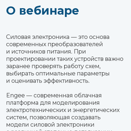
электроники
как выбирать подходящий
уровень детализации для быстрых
расчётов или высокой точности
План вебинара
Введение
в моделирование силовой
электроники в Engee
Способы моделирования
Практическая демонстрация
Анализ результатов
Ответы на вопросы
участников