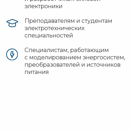
Спикер
Илья Бердышев
Инженер ЦИТМ Экспонента
по имитационному
и алгоритмическому
моделированию объектов
электроэнергетических систем
В 2024 году получил степень
магистра по направлению
«Электроэнергетика
и электротехника» в НИУ МЭИ