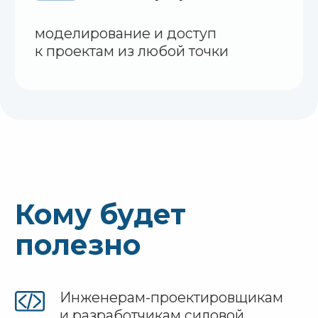
анализ переходных процессов
и тестирование вторичных
устройств
моделирование сетей
с высокой долей электронной
генерации
Поддерживаются
мультидоменные модели
(электрические, механические,
тепловые), автоматизация через
скрипты и интеграция
с комплексом РИТМ для HIL-
тестирования в реальном времени
Подробнее