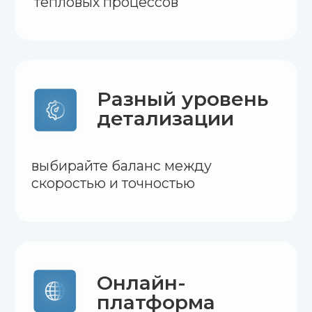
Силовая
электроника
в Engee
Engee помогает моделировать
и отлаживать системы силовой
электроники:
управление силовыми
преобразователями
и электроприводами
проверка релейной защиты
и автоматики на цифровых
моделях