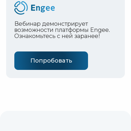
Силовая электроника — это основа
современных преобразователей
и источников питания. При
проектировании таких устройств важно
заранее проверять работу схем,
выбирать оптимальные параметры
и оценивать эффективность.
Engee — современная облачная
платформа для моделирования
электротехнических и энергетических
систем, позволяющая создавать
модели силовой электроники
с различной степенью детализации
и анализировать их работу
в отложенном или реальном времени.
На вебинаре вы узнаете:
как в Engee строить модели
преобразователей, инверторов
и других схем силовой